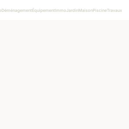
o
Déménagement
Équipement
Immo
Jardin
Maison
Piscine
Travaux