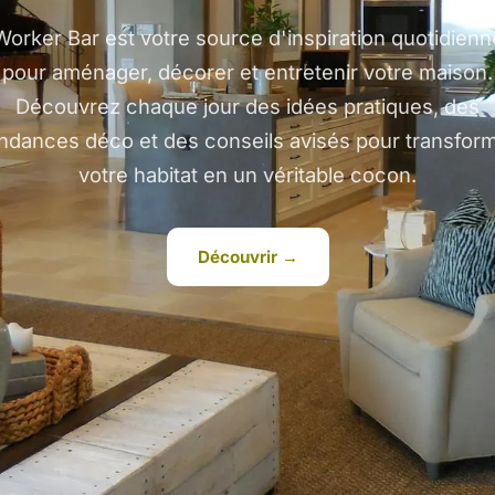
Worker Bar est votre source d'inspiration quotidienn
pour aménager, décorer et entretenir votre maison.
Découvrez chaque jour des idées pratiques, des
ndances déco et des conseils avisés pour transfor
votre habitat en un véritable cocon.
Découvrir →