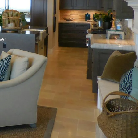
e
mer