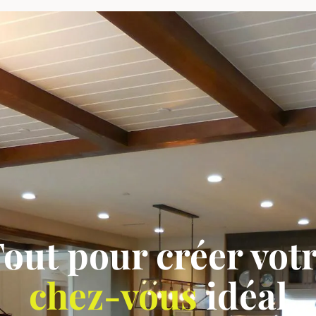
out pour créer vot
chez-vous
idéal