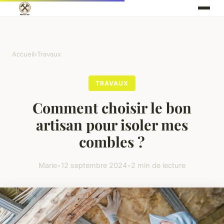
Accueil
›
Travaux
TRAVAUX
Comment choisir le bon
artisan pour isoler mes
combles ?
Marie
•
12 septembre 2024
•
2 min de lecture