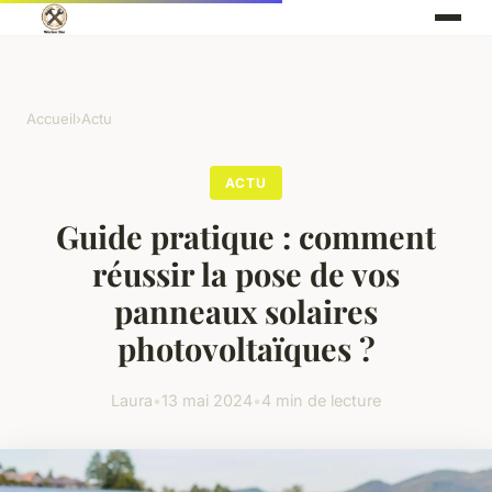
Accueil
›
Actu
ACTU
Guide pratique : comment
réussir la pose de vos
panneaux solaires
photovoltaïques ?
Laura
•
13 mai 2024
•
4 min de lecture