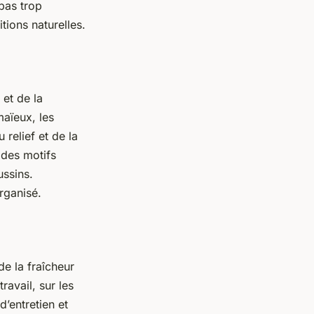
 pas trop
tions naturelles.
 et de la
maïeux, les
 relief et de la
 des motifs
ussins.
rganisé.
e la fraîcheur
ravail, sur les
’entretien et