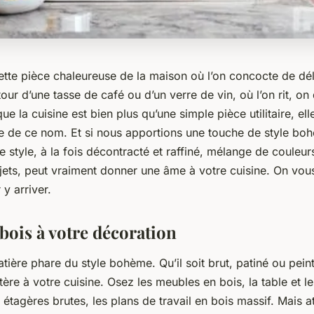
cette pièce chaleureuse de la maison où l’on concocte de dél
tour d’une tasse de café ou d’un verre de vin, où l’on rit, on
ue la cuisine est bien plus qu’une simple pièce utilitaire, el
 de ce nom. Et si nous apportions une touche de style bo
e style, à la fois décontracté et raffiné, mélange de couleur
bjets, peut vraiment donner une âme à votre cuisine. On vou
 y arriver.
 bois à votre décoration
atière phare du style bohème. Qu’il soit brut, patiné ou peint
tère à votre cuisine. Osez les meubles en bois, la table et l
s étagères brutes, les plans de travail en bois massif. Mais at