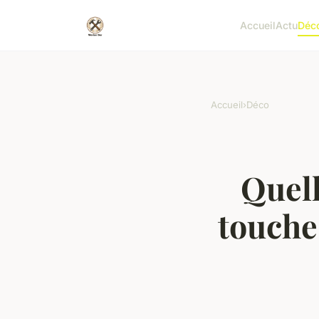
Accueil
Actu
Déc
Accueil
›
Déco
Quell
touche