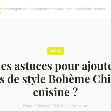
o
Déménagement
Équipement
Immo
Jardin
Maison
Piscine
Travaux
DÉCO
es astuces pour ajout
s de style Bohème Chi
cuisine ?
Elena
•
12 février 2024
•
5 min de lecture