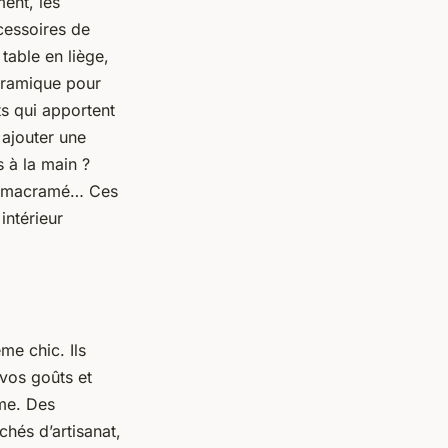
ent, les
cessoires de
table en liège,
céramique pour
s qui apportent
 ajouter une
 à la main ?
 en macramé… Ces
intérieur
me chic. Ils
 vos goûts et
âme. Des
hés d’artisanat,