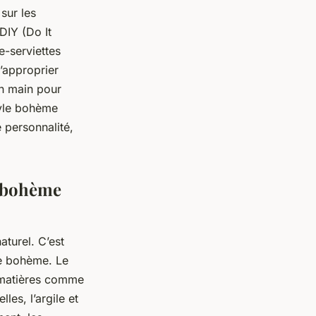
sur les
 DIY (Do It
e-serviettes
s’approprier
en main pour
tyle bohème
 personnalité,
e bohème
aturel. C’est
ne bohème. Le
s matières comme
lles, l’argile et