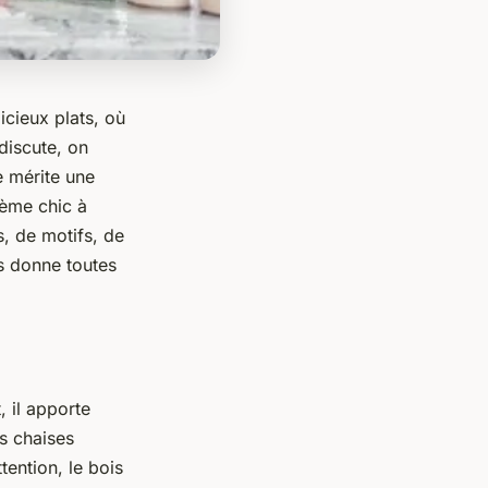
icieux plats, où
 discute, on
le mérite une
hème chic à
s, de motifs, de
s donne toutes
, il apporte
es chaises
tention, le bois