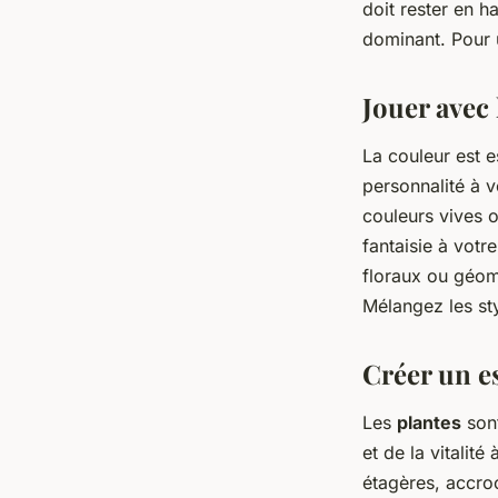
doit rester en ha
dominant. Pour u
Jouer avec 
La
couleur
est e
personnalité à v
couleurs vives o
fantaisie à votr
floraux ou géom
Mélangez les sty
Créer un e
Les
plantes
sont
et de la vitalité
étagères, accroc