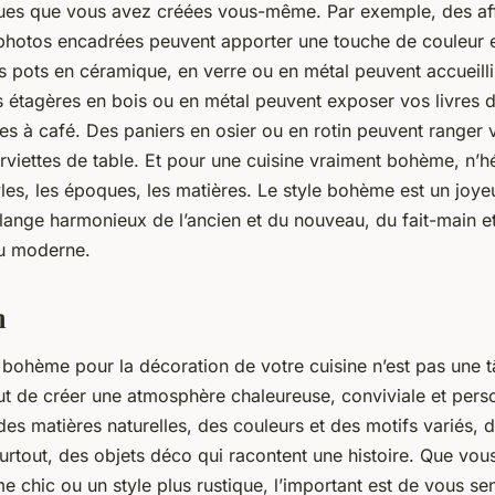
ues que vous avez créées vous-même. Par exemple, des af
hotos encadrées peuvent apporter une touche de couleur e
 pots en céramique, en verre ou en métal peuvent accueillir
s étagères en bois ou en métal peuvent exposer vos livres d
es à café. Des paniers en osier ou en rotin peuvent ranger v
viettes de table. Et pour une cuisine vraiment bohème, n’h
les, les époques, les matières. Le style bohème est un joy
lange harmonieux de l’ancien et du nouveau, du fait-main e
du moderne.
n
e bohème pour la décoration de votre cuisine n’est pas une
tout de créer une atmosphère chaleureuse, conviviale et pers
des matières naturelles, des couleurs et des motifs variés, 
urtout, des objets déco qui racontent une histoire. Que vou
chic ou un style plus rustique, l’important est de vous sen