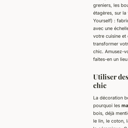
greniers, les bo
étagères, sur la
Yourself) : fabr
avec une échelle
votre cuisine et
transformer votr
chic. Amusez-vou
faites-en un lie
Utiliser d
chic
La décoration bo
pourquoi les
ma
bois, déjà ment
le lin, le coton, 