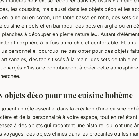
es matières peuvent se retrouver dans les tissus d’ameublem
pes, les coussins, mais aussi dans les objets déco et les ac
s en laine ou en coton, une table basse en rotin, des sets de 
de cuisine en bois et en bambou, des pots en argile ou en 
s planches à découper en pierre naturelle… Autant d’élément
cette atmosphère à la fois boho chic et confortable. Et pour
us personnelle, pourquoi ne pas opter pour des objets faits
artisanales, des tapis tissés à la main, des sets de table
t chargés d’histoire contribueront à créer cette atmosphère 
cherchée.
s objets déco pour une cuisine bohème
o
jouent un rôle essentiel dans la création d’une cuisine bohè
ctère et de la personnalité à votre espace, tout en reflétant
nsez à des objets qui racontent une histoire, qui ont une 
s voyages, des objets chinés dans les brocantes ou les marc