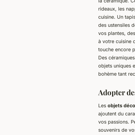
la céramique. C
rideaux, les nap
cuisine. Un tapi
des ustensiles 
vos plantes, de
à votre cuisine 
touche encore pl
Des céramiques 
objets uniques e
bohème tant re
Adopter de
Les
objets déc
ajoutent du cara
vos passions. Pe
souvenirs de vo