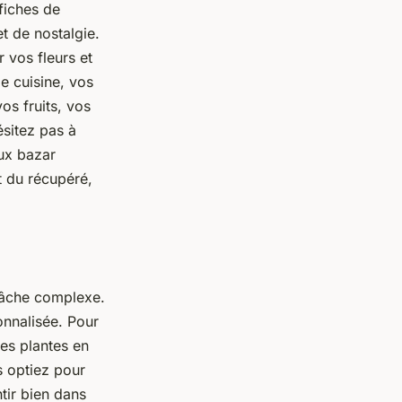
fiches de
t de nostalgie.
 vos fleurs et
e cuisine, vos
os fruits, vos
ésitez pas à
eux bazar
t du récupéré,
 tâche complexe.
onnalisée. Pour
des plantes en
s optiez pour
tir bien dans